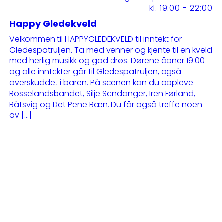
kl. 19:00 - 22:00
Happy Gledekveld
Velkommen til HAPPYGLEDEKVELD til inntekt for
Gledespatruljen. Ta med venner og kjente til en kveld
med herlig musikk og god drøs. Dørene åpner 19.00
og alle inntekter går til Gledespatruljen, også
overskuddet i baren. På scenen kan du oppleve
Rosselandsbandet, Silje Sandanger, Iren Førland,
Båtsvig og Det Pene Bæn. Du får også treffe noen
av […]