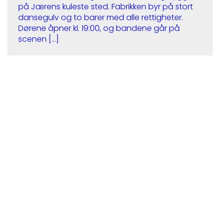
på Jærens kuleste sted. Fabrikken byr på stort
dansegulv og to barer med alle rettigheter.
Dørene åpner kl. 19:00, og bandene går på
scenen […]