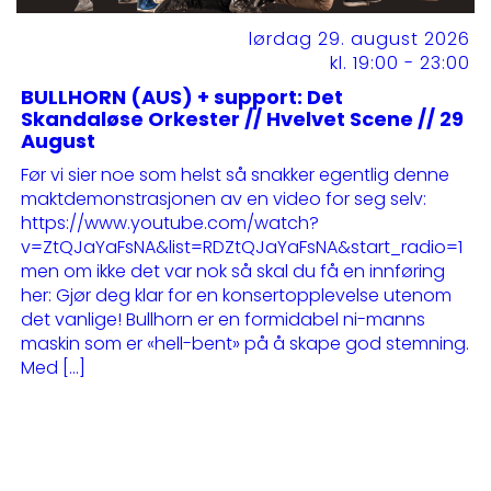
lørdag 29. august 2026
kl. 19:00 - 23:00
BULLHORN (AUS) + support: Det
Skandaløse Orkester // Hvelvet Scene // 29
August
Før vi sier noe som helst så snakker egentlig denne
maktdemonstrasjonen av en video for seg selv:
https://www.youtube.com/watch?
v=ZtQJaYaFsNA&list=RDZtQJaYaFsNA&start_radio=1
men om ikke det var nok så skal du få en innføring
her: Gjør deg klar for en konsertopplevelse utenom
det vanlige! Bullhorn er en formidabel ni-manns
maskin som er «hell-bent» på å skape god stemning.
Med […]