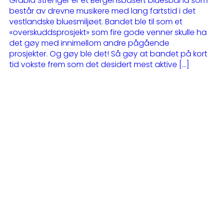
Gråblå Strenger er et Bergensbasert bluesband som
består av drevne musikere med lang fartstid i det
vestlandske bluesmiljøet. Bandet ble til som et
«overskuddsprosjekt» som fire gode venner skulle ha
det gøy med innimellom andre pågående
prosjekter. Og gøy ble det! Så gøy at bandet på kort
tid vokste frem som det desidert mest aktive […]