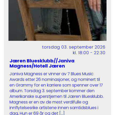
torsdag 03. september 2026
kl. 18:00 - 22:30
Jæren Bluesklubb//Janiva
Magness/Hotell Jæren
Janiva Magness er vinner av 7 Blues Music
Awards etter 26 nominasjoner, og nominert til
en Grammy for en karriere som spenner over 17
album. Torsdag 3. september kommer den
Amerikanske superstjernen til Jæren Bluesklubb.
Magness er en av de mest verdifulle og
innflytelsesrike artistene innen samtidsblues i
dag, Hun er 69 år og det […]