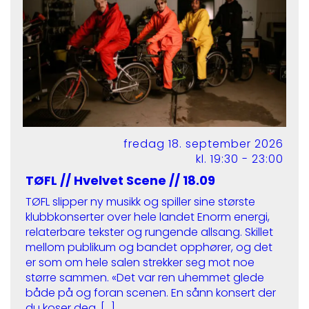
fredag 18. september 2026
kl. 19:30 - 23:00
TØFL // Hvelvet Scene // 18.09
TØFL slipper ny musikk og spiller sine største
klubbkonserter over hele landet Enorm energi,
relaterbare tekster og rungende allsang. Skillet
mellom publikum og bandet opphører, og det
er som om hele salen strekker seg mot noe
større sammen. «Det var ren uhemmet glede
både på og foran scenen. En sånn konsert der
du koser deg, […]