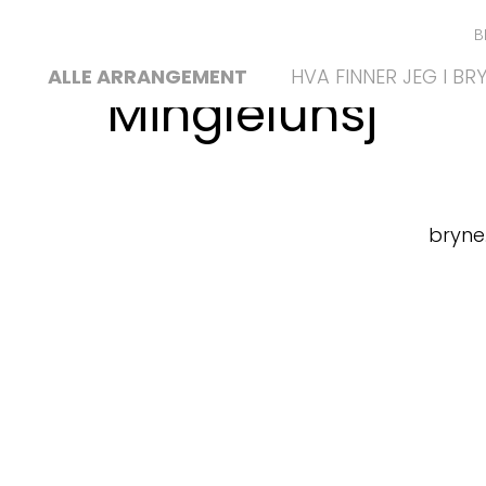
B
ALLE ARRANGEMENT
HVA FINNER JEG I BR
Minglelunsj
bryne