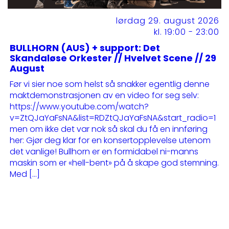
lørdag 29. august 2026
kl. 19:00 - 23:00
BULLHORN (AUS) + support: Det
Skandaløse Orkester // Hvelvet Scene // 29
August
Før vi sier noe som helst så snakker egentlig denne
maktdemonstrasjonen av en video for seg selv:
https://www.youtube.com/watch?
v=ZtQJaYaFsNA&list=RDZtQJaYaFsNA&start_radio=1
men om ikke det var nok så skal du få en innføring
her: Gjør deg klar for en konsertopplevelse utenom
det vanlige! Bullhorn er en formidabel ni-manns
maskin som er «hell-bent» på å skape god stemning.
Med […]