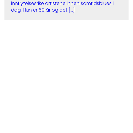
innflytelsesrike artistene innen samtidsblues i
dag, Hun er 69 år og det […]