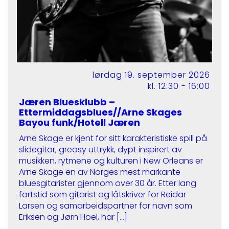
lørdag 19. september 2026
kl. 12:30 - 16:00
Jæren Bluesklubb –
Ettermiddagsblues//Arne Skages
Bayou funk/Hotell Jæren
Arne Skage er kjent for sitt karakteristiske spill på
slidegitar, greasy uttrykk, dypt inspirert av
musikken, rytmene og kulturen i New Orleans er
Arne Skage en av Norges mest markante
bluesgitarister gjennom over 30 år. Etter lang
fartstid som gitarist og låtskriver for Reidar
Larsen og samarbeidspartner for navn som
Eriksen og Jørn Hoel, har […]