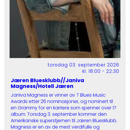
torsdag 03. september 2026
kl. 18:00 - 22:30
Jæren Bluesklubb//Janiva
Magness/Hotell Jæren
Janiva Magness er vinner av 7 Blues Music
Awards etter 26 nominasjoner, og nominert til
en Grammy for en karriere som spenner over 17
album. Torsdag 3. september kommer den
Amerikanske superstjernen til Jæren Bluesklubb.
Magness er en av de mest verdifulle og