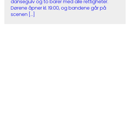
dansegulv og to barer med alle rettigheter.
Dørene åpner kl. 19:00, og bandene går på
scenen […]