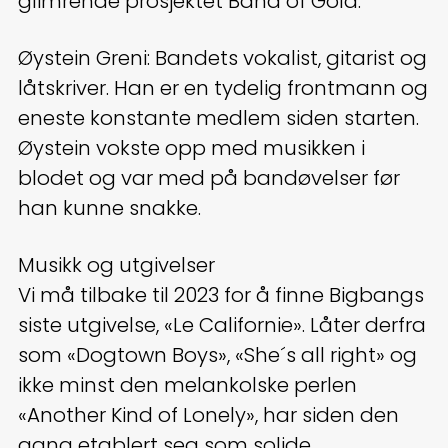
glimrende prosjektet Band of Gold.
Øystein Greni: Bandets vokalist, gitarist og
låtskriver. Han er en tydelig frontmann og
eneste konstante medlem siden starten.
Øystein vokste opp med musikken i
blodet og var med på bandøvelser før
han kunne snakke.
Musikk og utgivelser
Vi må tilbake til 2023 for å finne Bigbangs
siste utgivelse, «Le Californie». Låter derfra
som «Dogtown Boys», «She´s all right» og
ikke minst den melankolske perlen
«Another Kind of Lonely», har siden den
gang etablert seg som solide