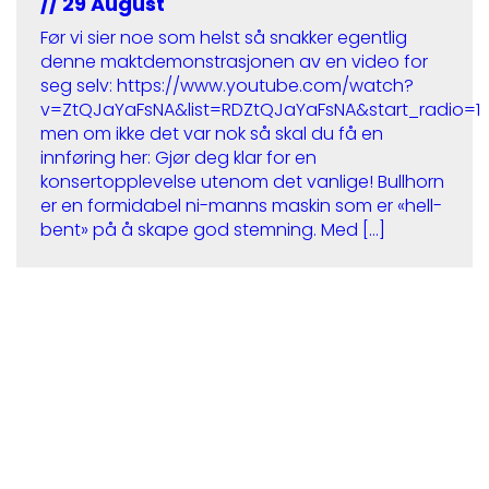
// 29 August
Før vi sier noe som helst så snakker egentlig
denne maktdemonstrasjonen av en video for
seg selv: https://www.youtube.com/watch?
v=ZtQJaYaFsNA&list=RDZtQJaYaFsNA&start_radio=1
men om ikke det var nok så skal du få en
innføring her: Gjør deg klar for en
konsertopplevelse utenom det vanlige! Bullhorn
er en formidabel ni-manns maskin som er «hell-
bent» på å skape god stemning. Med […]