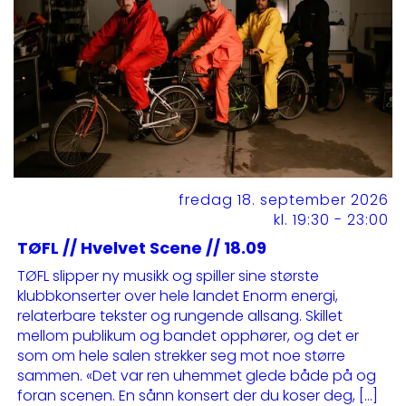
fredag 18. september 2026
kl. 19:30 - 23:00
TØFL // Hvelvet Scene // 18.09
TØFL slipper ny musikk og spiller sine største
klubbkonserter over hele landet Enorm energi,
relaterbare tekster og rungende allsang. Skillet
mellom publikum og bandet opphører, og det er
som om hele salen strekker seg mot noe større
sammen. «Det var ren uhemmet glede både på og
foran scenen. En sånn konsert der du koser deg, […]