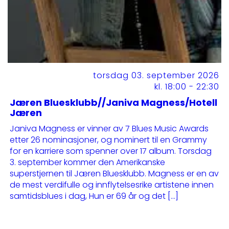
torsdag 03. september 2026
kl. 18:00 - 22:30
Jæren Bluesklubb//Janiva Magness/Hotell
Jæren
Janiva Magness er vinner av 7 Blues Music Awards
etter 26 nominasjoner, og nominert til en Grammy
for en karriere som spenner over 17 album. Torsdag
3. september kommer den Amerikanske
superstjernen til Jæren Bluesklubb. Magness er en av
de mest verdifulle og innflytelsesrike artistene innen
samtidsblues i dag, Hun er 69 år og det […]