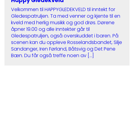
Happy Gledekveld
Velkommen til HAPPYGLEDEKVELD til inntekt for
Gledespatruljen. Ta med venner og kjente til en
kveld med herlig musikk og god drøs. Dørene
åpner 19.00 og alle inntekter går til
Gledespatruljen, også overskuddet i baren. På
scenen kan du oppleve Rosselandsbandet, Silje
Sandanger, Iren Førland, Båtsvig og Det Pene
Bæn. Du får også treffe noen av […]