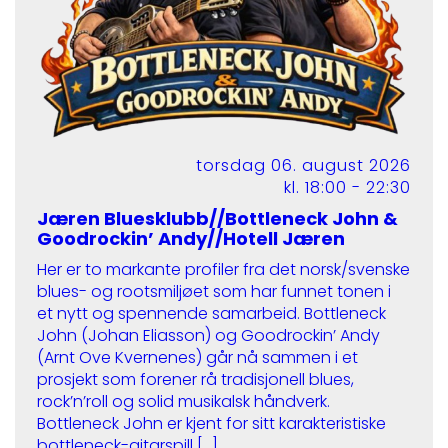
torsdag 06. august 2026
kl. 18:00 - 22:30
Jæren Bluesklubb//Bottleneck John &
Goodrockin’ Andy//Hotell Jæren
Her er to markante profiler fra det norsk/svenske
blues- og rootsmiljøet som har funnet tonen i
et nytt og spennende samarbeid. Bottleneck
John (Johan Eliasson) og Goodrockin’ Andy
(Arnt Ove Kvernenes) går nå sammen i et
prosjekt som forener rå tradisjonell blues,
rock’n’roll og solid musikalsk håndverk.
Bottleneck John er kjent for sitt karakteristiske
bottleneck-gitarspill […]