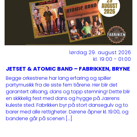
lørdag 29. august 2026
kl. 19:00 - 01:00
JETSET & ATOMIC BAND – FABRIKKEN, BRYNE
Begge orkestrene har lang erfaring og spiller
partymusikk fra de siste fem tiårene. Her blir det
garantert allsang, dans og topp stemning! Dette blir
en skikkelig fest med dans og hygge på Jærens
kuleste sted. Fabrikken byr på stort dansegulv og to
barer med alle rettigheter. Dørene åpner kl. 19:00, og
bandene går på scenen […]