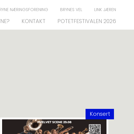
RYNE NÆRINGSFORENING
BRYNES VEL
LINK JÆREN
YNE?
KONTAKT
POTETFESTIVALEN 2026
Konsert