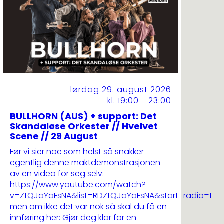
lørdag 29. august 2026
kl. 19:00 - 23:00
BULLHORN (AUS) + support: Det
Skandaløse Orkester // Hvelvet
Scene // 29 August
Før vi sier noe som helst så snakker
egentlig denne maktdemonstrasjonen
av en video for seg selv:
https://www.youtube.com/watch?
v=ZtQJaYaFsNA&list=RDZtQJaYaFsNA&start_radio=1
men om ikke det var nok så skal du få en
innføring her: Gjør deg klar for en