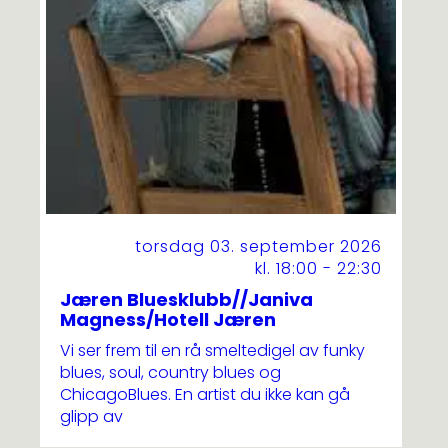
torsdag 03. september 2026
kl. 18:00 - 22:30
Jæren Bluesklubb//Janiva
Magness/Hotell Jæren
Vi ser frem til en rå smeltedigel av funky
blues, soul, country blues og
ChicagoBlues. En artist du ikke kan gå
glipp av