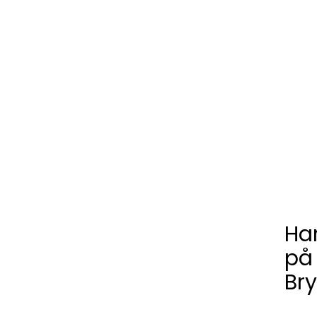
Ha
på
Br