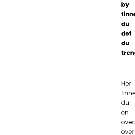
by
finn
du
det
du
tren
Her
finn
du
en
over
over