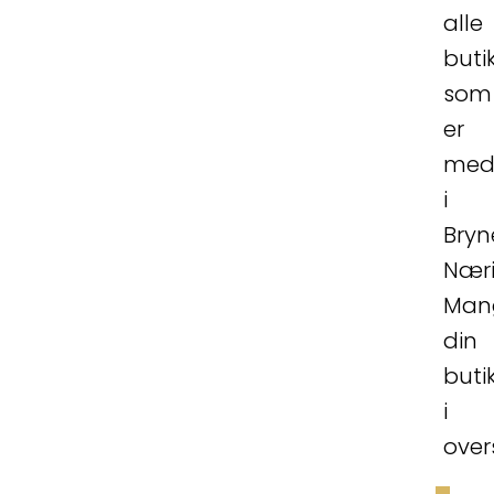
alle
buti
som
er
med
i
Bryn
Næri
Man
din
buti
i
over