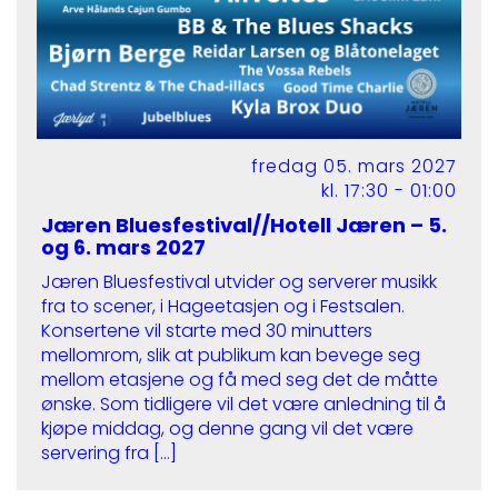
fredag 05. mars 2027
kl. 17:30 - 01:00
Jæren Bluesfestival//Hotell Jæren – 5.
og 6. mars 2027
Jæren Bluesfestival utvider og serverer musikk
fra to scener, i Hageetasjen og i Festsalen.
Konsertene vil starte med 30 minutters
mellomrom, slik at publikum kan bevege seg
mellom etasjene og få med seg det de måtte
ønske. Som tidligere vil det være anledning til å
kjøpe middag, og denne gang vil det være
servering fra […]